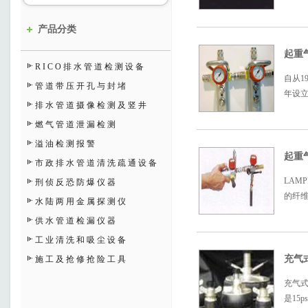
产品分类
起重气
RICO排水管道检测设备
自从1
管道带压开孔与封堵
年设
排水管道摄像检测及竖井
燃气管道泄漏检测
溢油检测报警
起重气
市政排水管道清洗疏通设备
LAM
刑侦反恐防爆仪器
的纤
水陆两用金属探测仪
供水管道检漏仪器
工业清洗和吸尘设备
充气
施工及抢修抢险工具
充气
是15