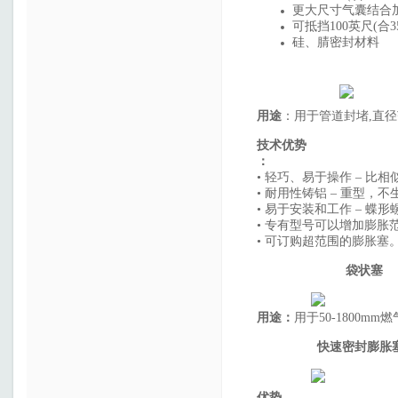
更大尺寸气囊结合
可抵挡100英尺(合
硅、腈密封材料
用途
：用于管道封堵,直径范
技术优势
：
• 轻巧、易于操作 – 比相
• 耐用性铸铝 – 重型
• 易于安装和工作 – 蝶
• 专有型号可以增加膨胀
• 可订购超范围的膨胀塞
袋状塞
用途
：
用于50-1800
快速密封膨胀
优势