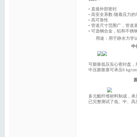
• 直接外部密封
• 高安全系数-随着压力
• 高可靠性
• 管道尺寸范围广，管道直
• 可选钢合金，铝和不锈
用途：用于静水力学
中低压膨胀
可膨胀低压实心密封盘，
中压膨胀塞可承压6
kg/c
多元酯纤维材料制成，承
已完整测试了低、中、高