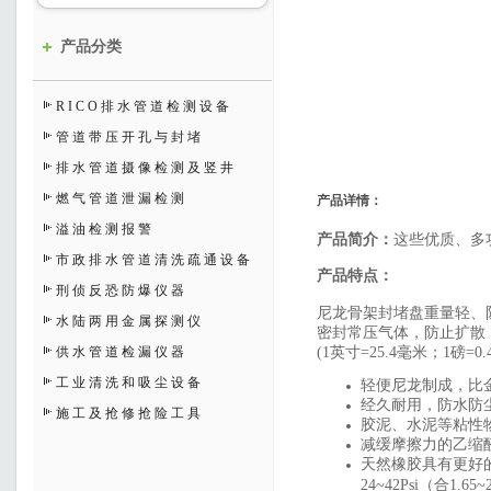
产品分类
RICO排水管道检测设备
管道带压开孔与封堵
排水管道摄像检测及竖井
燃气管道泄漏检测
产品详情：
溢油检测报警
产品简介：
这些优质、多
市政排水管道清洗疏通设备
产品特点：
刑侦反恐防爆仪器
尼龙骨架封堵盘重量轻、
水陆两用金属探测仪
密封常压气体，防止扩散
供水管道检漏仪器
(1英寸=25.4毫米；1磅=0.
工业清洗和吸尘设备
轻便尼龙制成
经久耐用，防水防
施工及抢修抢险工具
胶泥、水泥等粘性
减缓摩擦力的乙缩
天然橡胶具有更好的密
24~42Psi（合1.6