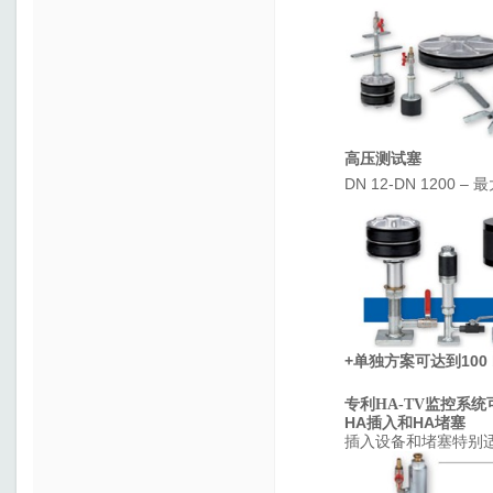
高压测试塞
DN 12-DN 1200 –
最
+
100 
单独方案可达到
专利
HA-TV
监控系统
HA
HA
插入和
堵塞
插入设备和堵塞特别